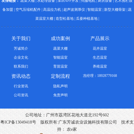
友情链接：
蔬菜大棚
|
水处理设备
|
深圳APP开发
|
伺服电机
|
厨房设备
|
艺术围栏设
备加盟
|
空气压缩机配件
|
高温拉力机
|
超声波测厚仪
|
智能温室
|
新型大棚骨架
|
蔬
菜温室大棚
|
造型松基地
|
瓜蒌种植基地
|
关于我们
成功案例
产品展示
芳诚简介
蔬菜大棚
花卉温室
企业文化
智能温室
生态温室
联系我们
育苗温室
养殖温室
资讯动态
定制流程
冼经理：18928779168
行业资讯
隐私声明
公司资讯
免责声明
公司地址：广州市荔湾区花地大道北192号602
粤ICP备13049418号
版权所有:广东芳诚农业设施科技有限公司 技术支
持：
农e家