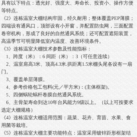
具有以下特点：透光好、强度大、寿命长、投资小、操作方便
等特点。
《2》连栋温室大棚结构牢固，经久耐用；整体覆盖
PEP
薄膜；
四端设有通风口，顶部设有小开窗，并配置防虫网，三面配置
卷帘机构，形成了良好的自然通风系统；还可配置遮阳装置，
高温季节可明显降低室内温度、改善环境条件。
《3》
连栋
温室大棚技术参数及性能指标：
、跨度（米）：
6
间距（米）：
3
（可任意连续）
1
2
、温室肩高
3
米、顶高4.3米
.
拱距离
1.5
米棚头尾各设有一扇
门。
3
、覆盖单层薄膜。
、参考价格包工包料
(
元／平方米
)
：
(
主体框架
)
。
4
、四侧蜗轮蜗杆卷膜自然通风系统。
5
6
、主骨架寿命到达
10
年台风能力
9
级以上。（以上可按要求
选定大棚规格）
《4》
连栋
温室大棚适用范围：蔬菜、花卉、育苗、水果、食
用菌等栽培。
《5》
连栋
温室大棚主要功能特点：温室采用镀锌距形框架结