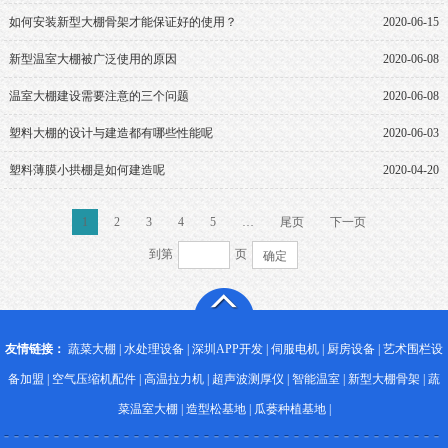
如何安装新型大棚骨架才能保证好的使用？
2020-06-15
新型温室大棚被广泛使用的原因
2020-06-08
温室大棚建设需要注意的三个问题
2020-06-08
塑料大棚的设计与建造都有哪些性能呢
2020-06-03
塑料薄膜小拱棚是如何建造呢
2020-04-20
1
2
3
4
5
…
尾页
下一页
到第
页
确定
友情链接：
蔬菜大棚
|
水处理设备
|
深圳APP开发
|
伺服电机
|
厨房设备
|
艺术围栏设
备加盟
|
空气压缩机配件
|
高温拉力机
|
超声波测厚仪
|
智能温室
|
新型大棚骨架
|
蔬
菜温室大棚
|
造型松基地
|
瓜蒌种植基地
|