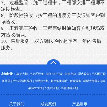
7、 过程监管→施工过程中，工程部安排工程师不
定期检查。
8、 阶段性验收→按工程的进度分三次通知客户到
场验收。
9、 工程完工验收→工程完结时通知客户到现场双
方验收确认。
10、售后服务→双方确认验收起享有一年的售后
服务。
友情链接：
蔬菜大棚
|
水处理设备
|
深圳APP开发
|
伺服电机
|
厨房设备
|
艺术围栏设
备加盟
|
空气压缩机配件
|
高温拉力机
|
超声波测厚仪
|
智能温室
|
新型大棚骨架
|
蔬
菜温室大棚
|
造型松基地
|
瓜蒌种植基地
|
关于我们
成功案例
产品展示