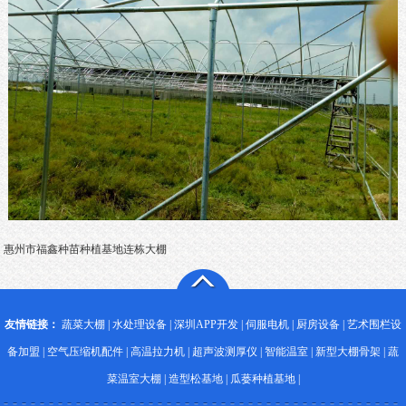
惠州市福鑫种苗种植基地连栋大棚
友情链接：
蔬菜大棚
|
水处理设备
|
深圳APP开发
|
伺服电机
|
厨房设备
|
艺术围栏设
备加盟
|
空气压缩机配件
|
高温拉力机
|
超声波测厚仪
|
智能温室
|
新型大棚骨架
|
蔬
菜温室大棚
|
造型松基地
|
瓜蒌种植基地
|