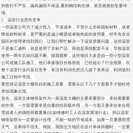
则密封不严实，漏风漏雨不保温
;
重则钢结构生锈，甚至摇摇欲坠要垮
塌。
2
、
温室
行业恶性竞争
一些温室公司为了减少投入，节省成本，不管什么非标国标材料，或者
降低材料标准，更严重的是减少横梁或者格构架的使用量。经常有农业
园区的管理者找到我们，让我们帮忙解决一下温室质量问题，这些温室
不是偷工减料，就是使用了非标产品，再就是系统配套不全，导致温室
使用一两年后就问题不断。据我观察，这些项目大多是由一些小型温室
公司或施工队施工。他们承接项目价格很低，已经超出了行业底限，在
整个温室行业内盲目竞争，有没有利润先把活儿接下来再说，利润放到
施工过程中寻找。
要想保证温室大棚良好的施工质量，需要从以下几个方面着手才能杜绝
类似现象出现。
首先，温室主体钢骨架作为一座温室大棚的主要承重部分，承担着重要
的作用。一方面需要承受自重的恒荷载作用，另一方面又要承担来自雨
雪或者人的偶然荷载重量
(
比如维修时工人在温室屋顶行走
)
。所以温室
钢骨架部分一定要设计合理，不能一味的节省成本。如果一旦遭遇雨雪
天气，后果得不偿失。例如，我国北方地区在设计单体拱棚时，一定要