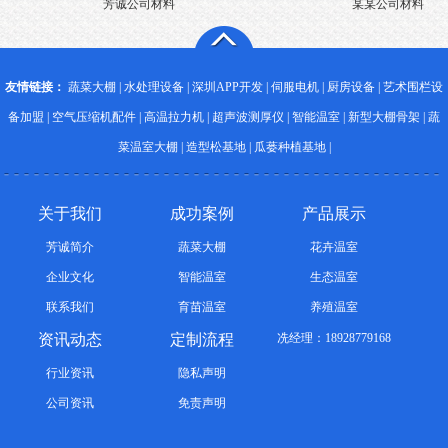
芳诚公司材料 某某公司材料
友情链接：
蔬菜大棚
|
水处理设备
|
深圳APP开发
|
伺服电机
|
厨房设备
|
艺术围栏设
备加盟
|
空气压缩机配件
|
高温拉力机
|
超声波测厚仪
|
智能温室
|
新型大棚骨架
|
蔬
菜温室大棚
|
造型松基地
|
瓜蒌种植基地
|
关于我们
成功案例
产品展示
芳诚简介
蔬菜大棚
花卉温室
企业文化
智能温室
生态温室
联系我们
育苗温室
养殖温室
资讯动态
定制流程
冼经理：18928779168
行业资讯
隐私声明
公司资讯
免责声明